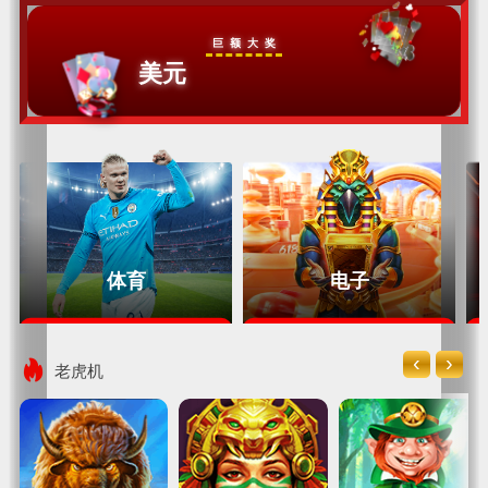
巨额大奖
美元
体育
电子
立即游戏
立即游戏
‹
›
老虎机